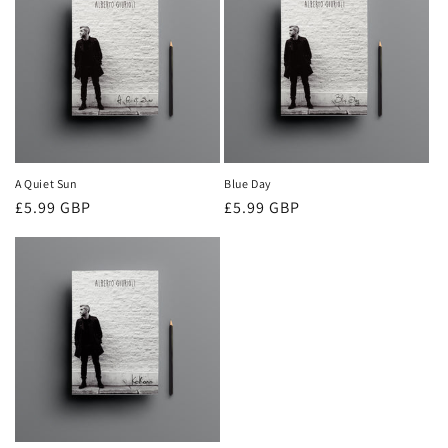
A Quiet Sun
Blue Day
Prezzo
£5.99 GBP
Prezzo
£5.99 GBP
di
di
listino
listino