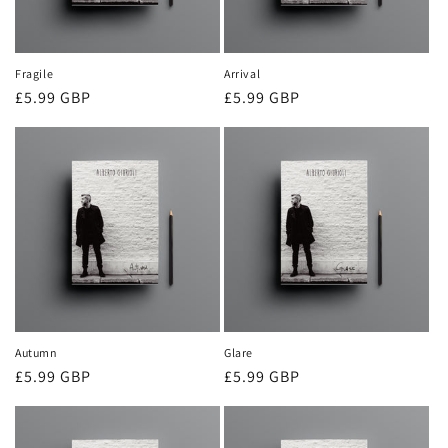
Fragile
Arrival
Prezzo
£5.99 GBP
Prezzo
£5.99 GBP
di
di
listino
listino
Autumn
Glare
Prezzo
£5.99 GBP
Prezzo
£5.99 GBP
di
di
listino
listino