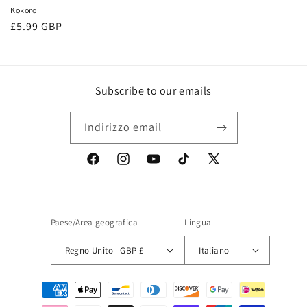
Kokoro
Prezzo
£5.99 GBP
di
listino
Subscribe to our emails
Indirizzo email
Facebook
Instagram
YouTube
TikTok
X
(Twitter)
Paese/Area geografica
Lingua
Regno Unito | GBP £
Italiano
Metodi
di